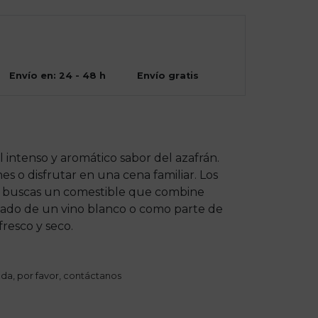
Envío en: 24 - 48 h
Envío gratis
 intenso y aromático sabor del azafrán.
es o disfrutar en una cena familiar. Los
Si buscas un comestible que combine
añado de un vino blanco o como parte de
resco y seco.
da, por favor,
contáctanos