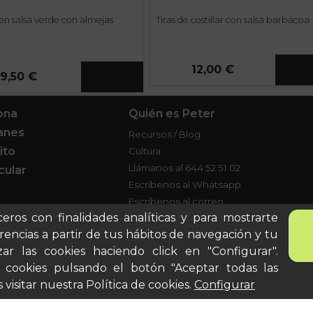
en salsa verde con almejas
Tiras de costillar con salsa barbacoa
12,00 €
9,50 €
ona
Quién es Peter
anes
Recursos / Blog
ito
Cultura
Llámanos al 644 52 51 02
cular
Escríbenos al Whatsapp
Escríbenos al correo
De lunes a viernes de 8:30 a
ceros con finalidades analíticas y para mostrarte
14:00
rencias a partir de tus hábitos de navegación y tu
ar las cookies haciendo click en "Configurar".
 cookies pulsando el botón "Aceptar todas las
 visitar nuestra
Política de cookies
.
Configurar