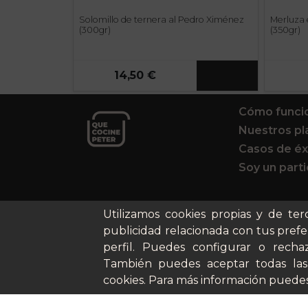
Solomillo de ternera al Pedro Ximénez
Merluza 
(300gr)
(350gr)
14,50 €
Cómo funci
Nuestros pl
Casos de éx
Soy un parti
Utilizamos cookies propias y de ter
publicidad relacionada con tus prefe
perfil. Puedes configurar o rechaz
También puedes aceptar todas las
cookies. Para más información puedes