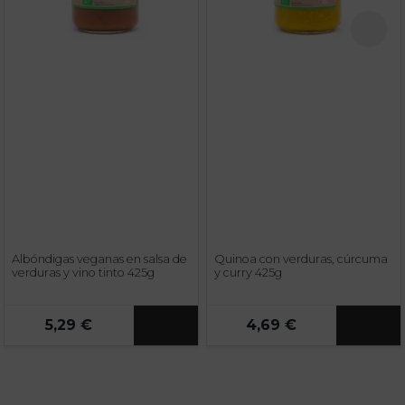
Albóndigas veganas en salsa de
Quinoa con verduras, cúrcuma
verduras y vino tinto 425g
y curry 425g
5,29 €
4,69 €