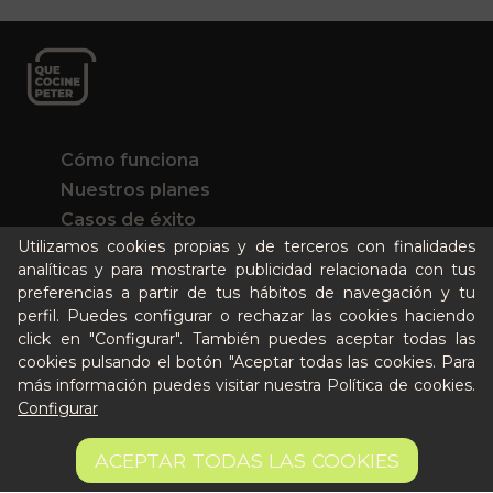
Cómo funciona
Nuestros planes
Casos de éxito
Utilizamos cookies propias y de terceros con finalidades
Soy un particular
analíticas y para mostrarte publicidad relacionada con tus
preferencias a partir de tus hábitos de navegación y tu
Quién es Peter
perfil. Puedes configurar o rechazar las cookies haciendo
Recursos / Blog
click en "Configurar". También puedes aceptar todas las
cookies pulsando el botón "Aceptar todas las cookies. Para
Cultura
más información puedes visitar nuestra
Política de cookies
.
Llámanos al 644 52 51 02
Configurar
Escríbenos al Whatsapp
4,09 €
Escríbenos al correo
AÑADIR A LA CESTA
ACEPTAR TODAS LAS COOKIES
9.62 €/kg
De lunes a viernes de 8:30 a 14:00