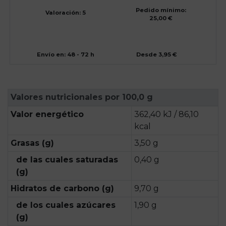
Pedido mínimo:
Valoración: 5
25,00 €
Envío en: 48 - 72 h
Desde 3,95 €
Valores nutricionales por 100,0 g
Valor energético
362,40 kJ / 86,10
kcal
Grasas (g)
3,50 g
de las cuales saturadas
0,40 g
(g)
Hidratos de carbono (g)
9,70 g
de los cuales azúcares
1,90 g
(g)