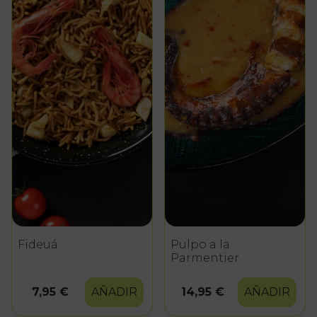
Fideuá
Pulpo a la
Parmentier
7,95 €
AÑADIR
14,95 €
AÑADIR