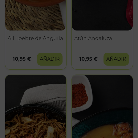
All i pebre de Anguila
Atún Andaluza
10,95 €
AÑADIR
10,95 €
AÑADIR