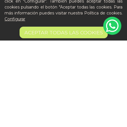
click en "Configurar". También puedes aceptar todas las
cookies pulsando el botón "Aceptar todas las cookies. Para
más información puedes visitar nuestra
Política de cookies
.
Configurar
ACEPTAR TODAS LAS COOKIES
Rape a la Marinera
Sepia Encebollada
12,95 €
AÑADIR
12,45 €
AÑADIR
Cómo funciona
Nuestros planes
Casos de éxito