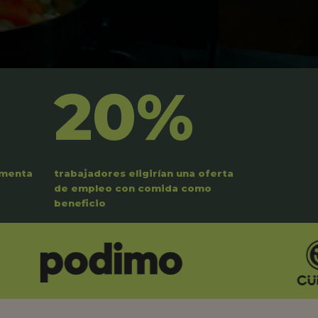
20%
umenta
trabajadores eligirían una oferta
de empleo con comida como
beneficio