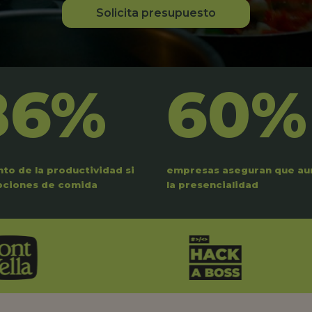
Solicita presupuesto
86%
60%
to de la productividad si
empresas aseguran que a
pciones de comida
la presencialidad