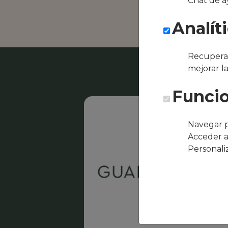
Chat de a
El Desca
Analít
Recuperar
mejorar l
Funcio
Navegar p
Acceder a
Personali