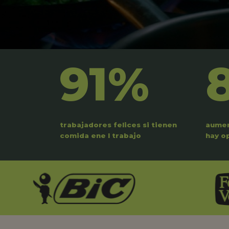
91%
trabajadores felices si tienen
aumen
comida ene l trabajo
hay o