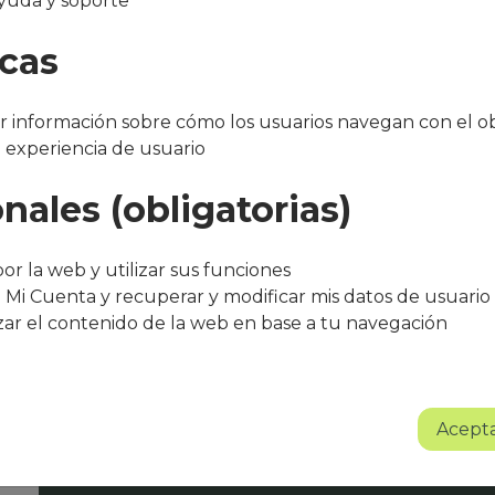
yuda y soporte
nso
icas
 información sobre cómo los usuarios navegan con el ob
a experiencia de usuario
nales (obligatorias)
"Después de varios meses con el servicio, 
bueno. El equipo de Que Cocine Peter ofr
or la web y utilizar sus funciones
trato excelente, siempre atentos a cualqui
 Mi Cuenta y recuperar y modificar mis datos de usuario
agradece su entusiasmo, dedicación y pr
zar el contenido de la web en base a tu navegación
Sin lugar a dudas se trata de un proyect
Albert Torné - HR Manager Guarro Casas
Acepta