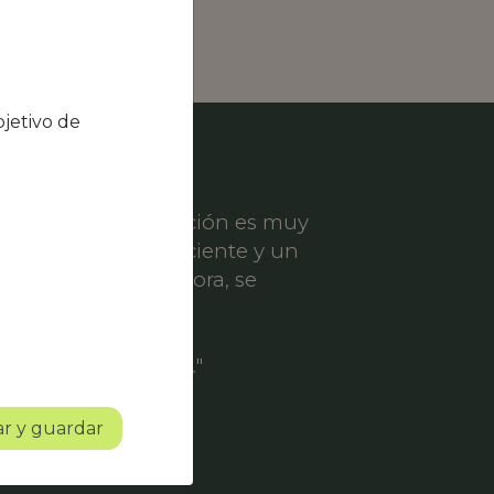
jetivo de
el nivel de satisfacción es muy
ece un servicio eficiente y un
er solicitud de mejora, se
ofesionalidad.
o con mucho futuro."
r y guardar