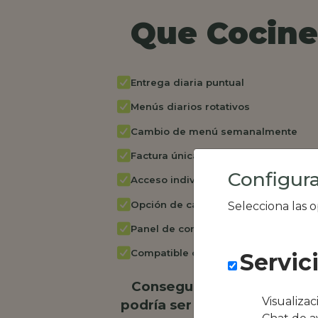
Que Cocine 
Entrega diaria puntual
Menús diarios rotativos
Cambio de menú semanalmente
Factura única
Configura
Acceso individual empleados
Opción de catering
Selecciona las 
Panel de control RR.HH
Compatible con equipos híbridos
Servic
Conseguimos la oferta loc
Visualiza
podría ser Restaurante el p