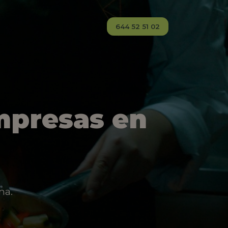
644 52 51 02
mpresas en
na.