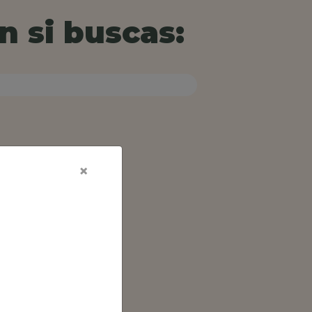
n si buscas:
×