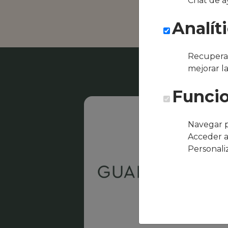
Chat de a
Asador & Aloj
Analít
Recuperar
mejorar l
Funcio
Navegar p
Acceder a
Personali