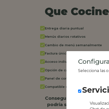
Que Cocine 
Entrega diaria puntual
Menús diarios rotativos
Cambio de menú semanalmente
Factura única
Configura
Acceso individual empleados
Opción de catering
Selecciona las 
Panel de control RR.HH
Compatible con equipos híbridos
Servic
Conseguimos la oferta loc
Visualiza
podría ser El Punto de En