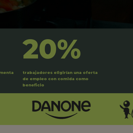
20%
umenta
trabajadores eligirían una oferta
de empleo con comida como
beneficio