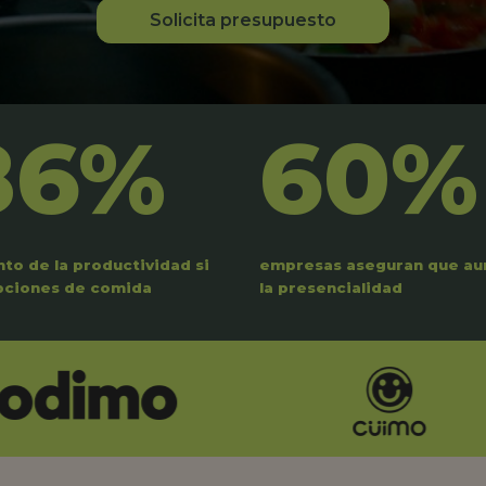
Solicita presupuesto
86%
60%
to de la productividad si
empresas aseguran que a
pciones de comida
la presencialidad