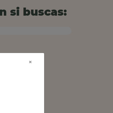
n si buscas:
×