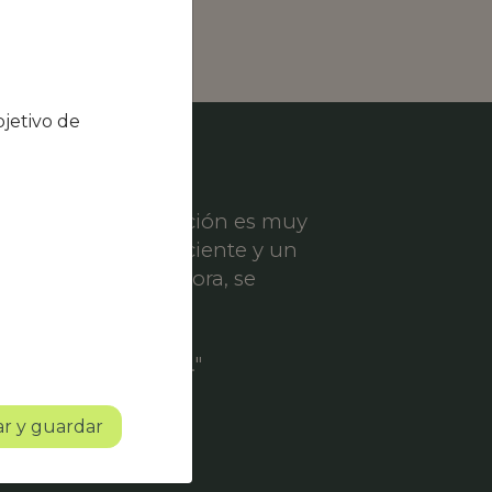
jetivo de
el nivel de satisfacción es muy
ece un servicio eficiente y un
er solicitud de mejora, se
ofesionalidad.
o con mucho futuro."
r y guardar