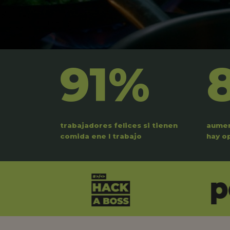
91%
trabajadores felices si tienen
aumen
comida ene l trabajo
hay o