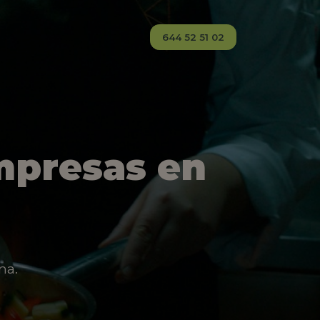
644 52 51 02
mpresas en
na.