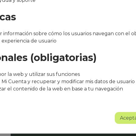
yuda y soporte
amiento
icas
 información sobre cómo los usuarios navegan con el ob
a experiencia de usuario
nales (obligatorias)
"Después de varios meses con el servicio, 
bueno. El equipo de Que Cocine Peter ofr
or la web y utilizar sus funciones
trato excelente, siempre atentos a cualqui
 Mi Cuenta y recuperar y modificar mis datos de usuario
agradece su entusiasmo, dedicación y pr
zar el contenido de la web en base a tu navegación
Sin lugar a dudas se trata de un proyect
Albert Torné - HR Manager Guarro Casas
Acepta