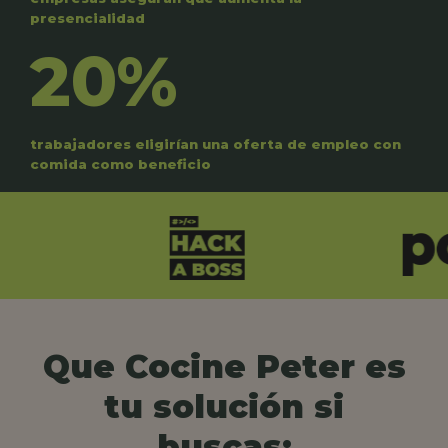
presencialidad
20%
trabajadores eligirían una oferta de empleo con
comida como beneficio
Que Cocine Peter es
tu solución si
buscas: