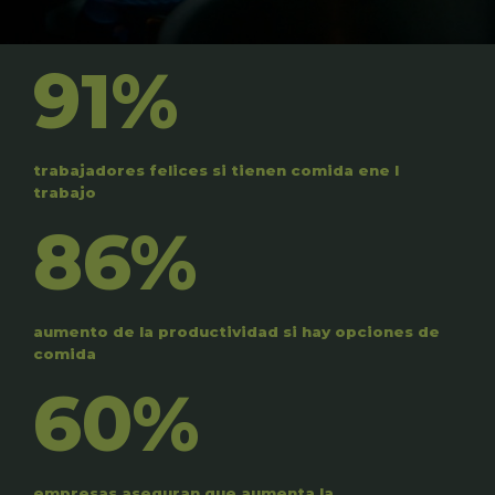
91%
trabajadores felices si tienen comida ene l
trabajo
86%
aumento de la productividad si hay opciones de
comida
60%
empresas aseguran que aumenta la