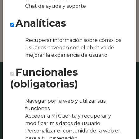
Conseguimos la
Chat de ayuda y soporte
oferta local de tu
zona, como podría
Analíticas
ser Restaurant
Mirador del Sant
Crist o Kahlo's
Recuperar información sobre cómo los
usuarios navegan con el objetivo de
mejorar la experiencia de usuario
Funcionales
(obligatorias)
Navegar por la web y utilizar sus
funciones
Acceder a Mi Cuenta y recuperar y
modificar mis datos de usuario
Personalizar el contenido de la web en
base a tu navegación