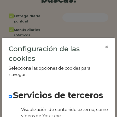
Entrega diaria
puntual
Menús diarios
rotativos
Cambio de menú
×
Configuración de las
semanalmente
cookies
Factura única
Acceso individual
Selecciona las opciones de cookies para
empleados
navegar.
Opción de catering
Panel de control
Servicios de terceros
RR.HH
Compatible con
equipos híbridos
Visualización de contenido externo, como
vídeos de Youtube