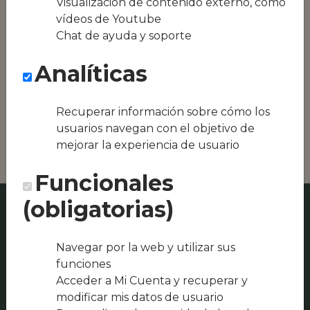
Visualización de contenido externo, como
equipos híbridos
vídeos de Youtube
Chat de ayuda y soporte
Conseguimos la
oferta local de tu
Analíticas
zona, como podría
ser Jamones
Artesanos "El
Recuperar información sobre cómo los
Gorrilla" o
Discoteca Etcetera
usuarios navegan con el objetivo de
mejorar la experiencia de usuario
Funcionales
(obligatorias)
Navegar por la web y utilizar sus
funciones
Acceder a Mi Cuenta y recuperar y
modificar mis datos de usuario