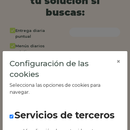
tu solución si
buscas:
Entrega diaria
puntual
Menús diarios
rotativos
×
Configuración de las
Cambio de menú
semanalmente
cookies
Factura única
Selecciona las opciones de cookies para
Acceso individual
navegar.
empleados
Opción de catering
Servicios de terceros
Panel de control
RR.HH
Compatible con