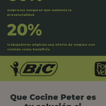
empresas aseguran que aumenta la
presencialidad
20%
trabajadores eligirían una oferta de empleo con
comida como beneficio
Que Cocine Peter es