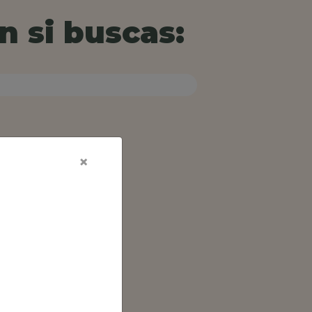
n si buscas:
×