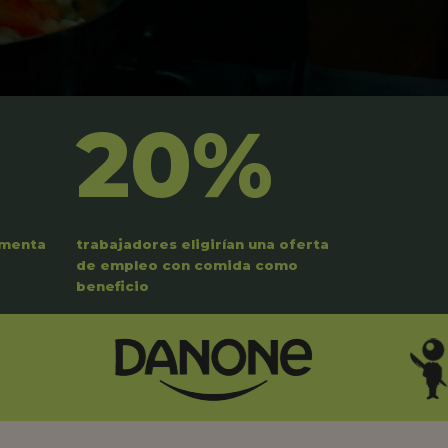
20%
umenta
trabajadores eligirían una oferta
de empleo con comida como
beneficio