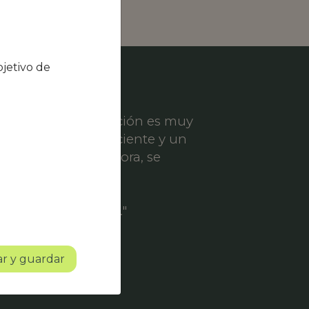
jetivo de
el nivel de satisfacción es muy
ece un servicio eficiente y un
er solicitud de mejora, se
ofesionalidad.
o con mucho futuro."
r y guardar