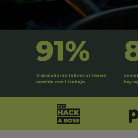
91%
trabajadores felices si tienen
aumen
comida ene l trabajo
hay o