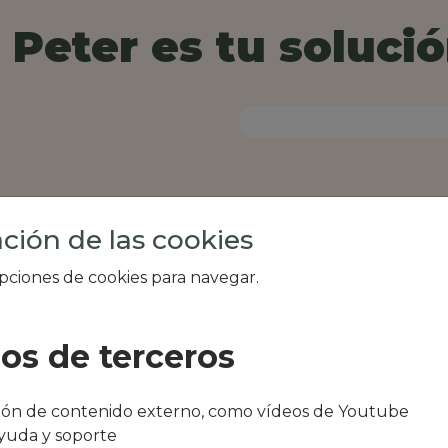
Peter es tu solució
ción de las cookies
opciones de cookies para navegar.
ios de terceros
al de tu zona, como
ción de contenido externo, como vídeos de Youtube
 Las Delicias o Tito
yuda y soporte