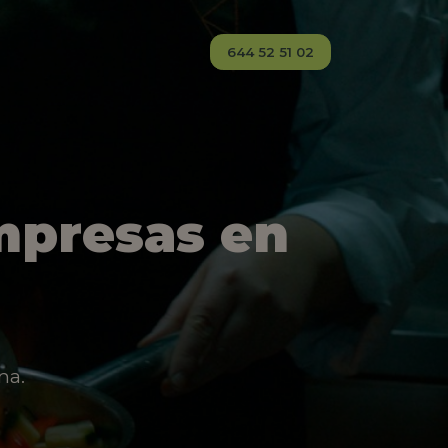
644 52 51 02
mpresas en
na.