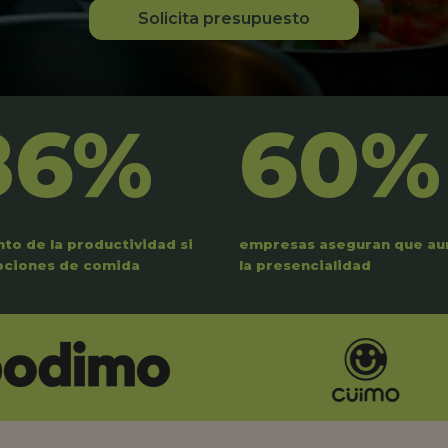
Solicita presupuesto
86%
60%
to de la productividad si
empresas aseguran que a
pciones de comida
la presencialidad