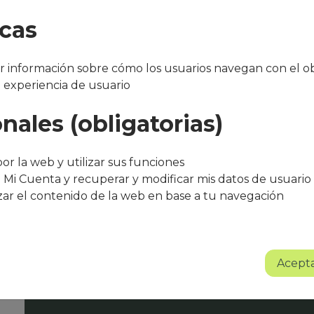
icas
 información sobre cómo los usuarios navegan con el ob
a experiencia de usuario
nales (obligatorias)
"Después de varios meses con el servicio, 
bueno. El equipo de Que Cocine Peter ofr
trato excelente, siempre atentos a cualqui
or la web y utilizar sus funciones
agradece su entusiasmo, dedicación y pr
 Mi Cuenta y recuperar y modificar mis datos de usuario
zar el contenido de la web en base a tu navegación
Sin lugar a dudas se trata de un proyect
Albert Torné - HR Manager Guarro Casas
Acepta