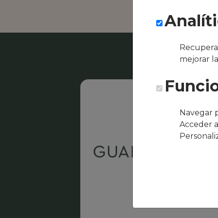
Analít
Recuperar
mejorar l
Funcio
Navegar p
Acceder a
Personali