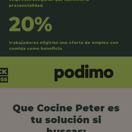
presencialidad
20%
trabajadores eligirían una oferta de empleo con
comida como beneficio
Que Cocine Peter es
tu solución si
buscas: