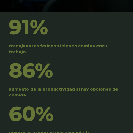
91%
trabajadores felices si tienen comida ene l
trabajo
86%
aumento de la productividad si hay opciones de
comida
60%
empresas aseguran que aumenta la