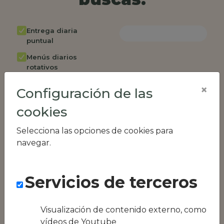
Entrega diaria
puntual
Menús diarios
rotativos
Cambio de menú
×
Configuración de las
semanalmente
cookies
Factura única
Acceso individual
Selecciona las opciones de cookies para
empleados
navegar.
Opción de catering
Panel de control
Servicios de terceros
RR.HH
Compatible con
equipos híbridos
Visualización de contenido externo, como
vídeos de Youtube