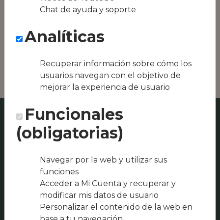
Conseguimos la
Chat de ayuda y soporte
oferta local de tu
zona, como podría
Analíticas
ser Lenteja-Casa de
Comidas o UNIKO
Castro
Recuperar información sobre cómo los
usuarios navegan con el objetivo de
mejorar la experiencia de usuario
Funcionales
(obligatorias)
Navegar por la web y utilizar sus
funciones
Acceder a Mi Cuenta y recuperar y
modificar mis datos de usuario
Personalizar el contenido de la web en
base a tu navegación