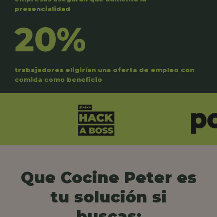
presencialidad
20%
trabajadores eligirían una oferta de empleo con
comida como beneficio
Que Cocine Peter es
tu solución si
buscas: