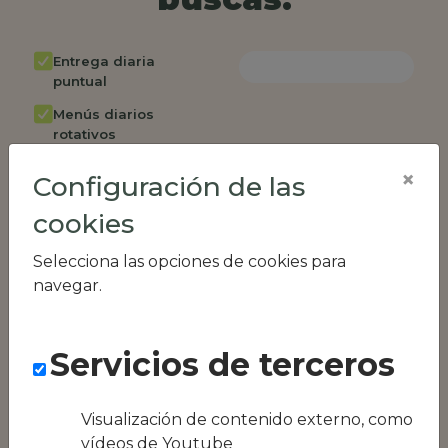
Entrega diaria
puntual
Menús diarios
rotativos
Cambio de menú
×
Configuración de las
semanalmente
cookies
Factura única
Acceso individual
Selecciona las opciones de cookies para
empleados
navegar.
Opción de catering
Panel de control
Servicios de terceros
RR.HH
Compatible con
equipos híbridos
Visualización de contenido externo, como
vídeos de Youtube