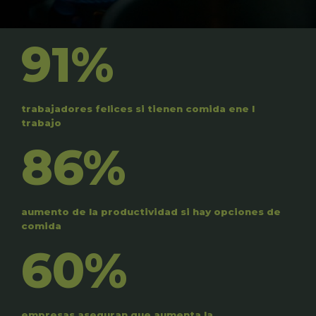
91%
trabajadores felices si tienen comida ene l
trabajo
86%
aumento de la productividad si hay opciones de
comida
60%
empresas aseguran que aumenta la