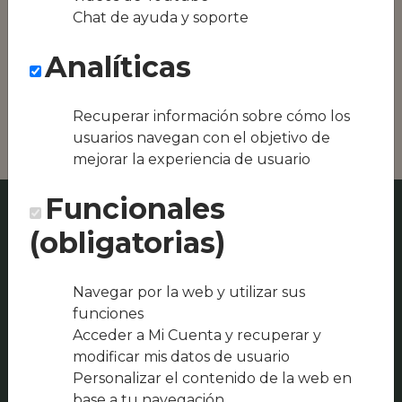
Conseguimos la
Chat de ayuda y soporte
oferta local de tu
zona, como podría
Analíticas
ser Can Xapes o
Restaurant Bar Can
Selvatà
Recuperar información sobre cómo los
usuarios navegan con el objetivo de
mejorar la experiencia de usuario
Funcionales
(obligatorias)
Navegar por la web y utilizar sus
funciones
Acceder a Mi Cuenta y recuperar y
modificar mis datos de usuario
Personalizar el contenido de la web en
base a tu navegación