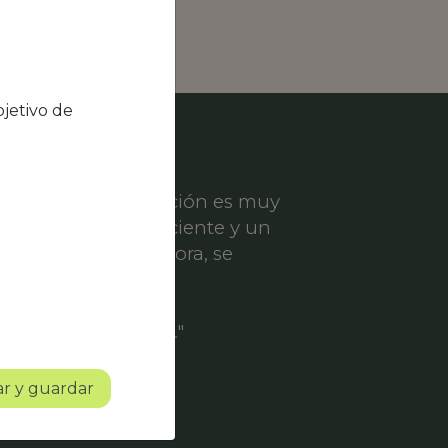
jetivo de
el nivel de satisfacción es muy
ece un servicio eficiente y un
er solicitud de mejora, se
ofesionalidad.
o con mucho futuro."
r y guardar