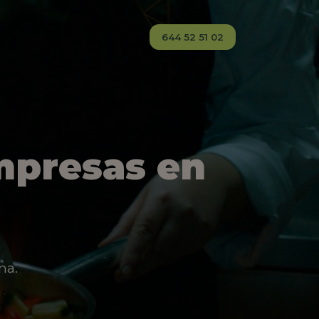
644 52 51 02
mpresas en
na.