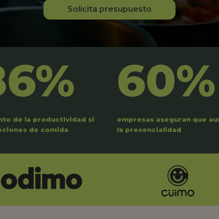
Solicita presupuesto
86%
60%
to de la productividad si
empresas aseguran que a
pciones de comida
la presencialidad