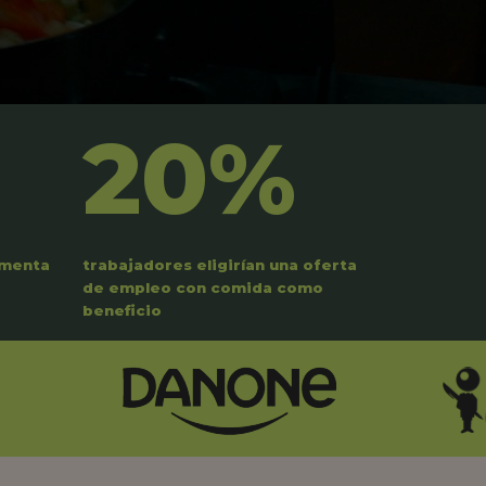
20%
umenta
trabajadores eligirían una oferta
de empleo con comida como
beneficio