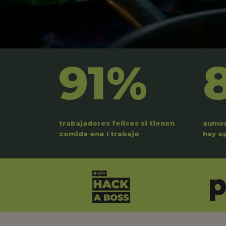
91%
trabajadores felices si tienen
aumen
comida ene l trabajo
hay o