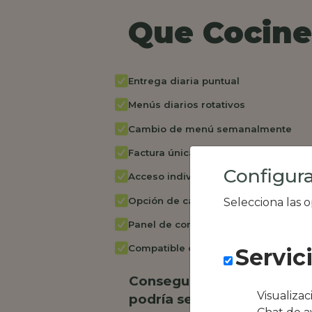
Que Cocine 
Entrega diaria puntual
Menús diarios rotativos
Cambio de menú semanalmente
Factura única
Configura
Acceso individual empleados
Opción de catering
Selecciona las 
Panel de control RR.HH
Compatible con equipos híbridos
Servic
Conseguimos la oferta loc
Visualiza
podría ser Work Supermer