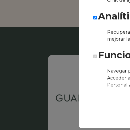
Chat de a
bienveni
Analít
Recuperar
mejorar l
Funcio
Navegar p
Acceder a
Personali