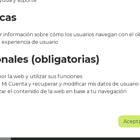
yuda y soporte
da
icas
 información sobre cómo los usuarios navegan con el ob
a experiencia de usuario
nales (obligatorias)
"Después de varios meses con el servicio, 
bueno. El equipo de Que Cocine Peter ofr
or la web y utilizar sus funciones
trato excelente, siempre atentos a cualqui
 Mi Cuenta y recuperar y modificar mis datos de usuario
agradece su entusiasmo, dedicación y pr
zar el contenido de la web en base a tu navegación
Sin lugar a dudas se trata de un proyect
Albert Torné - HR Manager Guarro Casas
Acepta