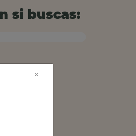
n si buscas:
×