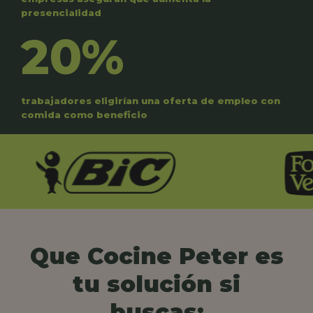
presencialidad
20%
trabajadores eligirían una oferta de empleo con
comida como beneficio
Que Cocine Peter es
tu solución si
buscas: