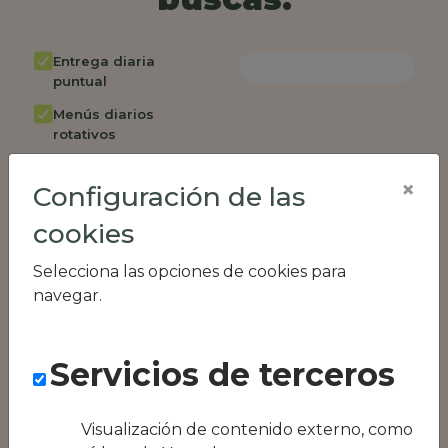
Entrega diaria
puntual
Menús diarios
rotativos
Cambio de menú
×
semanalmente
Configuración de las
Factura única
cookies
Acceso individual
Selecciona las opciones de cookies para
empleados
navegar.
Opción de catering
Panel de control
RR.HH
Servicios de terceros
Compatible con
equipos híbridos
Visualización de contenido externo, como