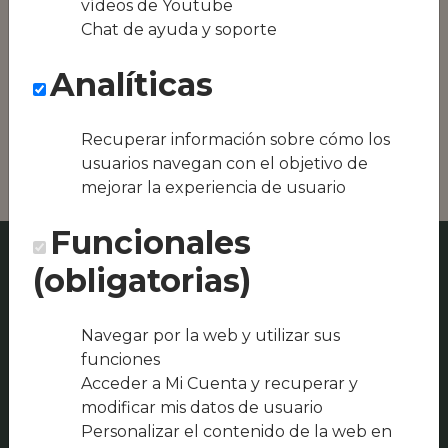
vídeos de Youtube
Conseguimos la
Chat de ayuda y soporte
oferta local de tu
zona, como podría
Analíticas
ser LA ALACENA by
Braulio Cantero o
Cañarejo
(Gastrobar)
Recuperar información sobre cómo los
usuarios navegan con el objetivo de
mejorar la experiencia de usuario
Funcionales
(obligatorias)
Navegar por la web y utilizar sus
funciones
Acceder a Mi Cuenta y recuperar y
modificar mis datos de usuario
Personalizar el contenido de la web en