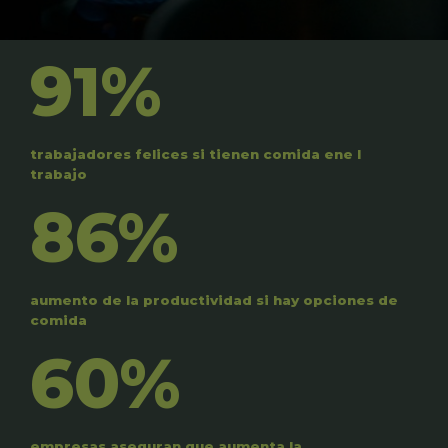
91%
trabajadores felices si tienen comida ene l
trabajo
86%
aumento de la productividad si hay opciones de
comida
60%
empresas aseguran que aumenta la