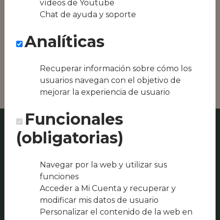
vídeos de Youtube
Conseguimos la
Chat de ayuda y soporte
oferta local de tu
zona, como podría
Analíticas
ser JAMONERIA AL-
ANDALUS S.L. o
Restaurante Palacio
Andaluz Almona
Recuperar información sobre cómo los
usuarios navegan con el objetivo de
mejorar la experiencia de usuario
Funcionales
(obligatorias)
Navegar por la web y utilizar sus
funciones
Acceder a Mi Cuenta y recuperar y
modificar mis datos de usuario
Personalizar el contenido de la web en