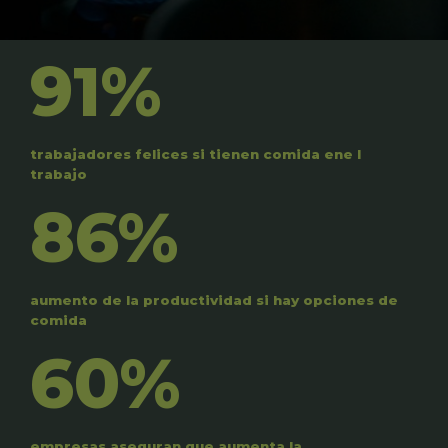
91%
trabajadores felices si tienen comida ene l
trabajo
86%
aumento de la productividad si hay opciones de
comida
60%
empresas aseguran que aumenta la