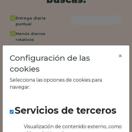
Entrega diaria
puntual
Menús diarios
rotativos
Cambio de menú
×
semanalmente
Configuración de las
Factura única
cookies
Acceso individual
Selecciona las opciones de cookies para
empleados
navegar.
Opción de catering
Panel de control
RR.HH
Servicios de terceros
Compatible con
equipos híbridos
Visualización de contenido externo, como