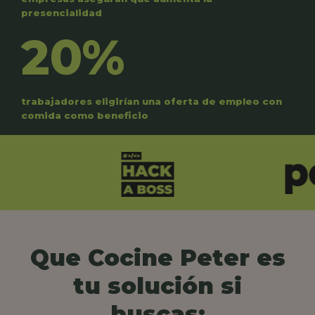
presencialidad
20%
trabajadores eligirían una oferta de empleo con
comida como beneficio
Que Cocine Peter es
tu solución si
buscas: