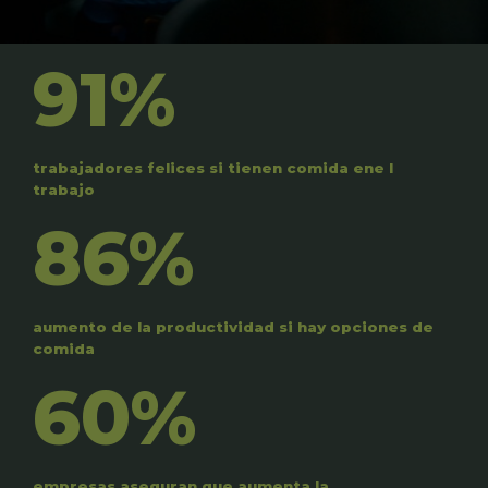
91%
trabajadores felices si tienen comida ene l
trabajo
86%
aumento de la productividad si hay opciones de
comida
60%
empresas aseguran que aumenta la