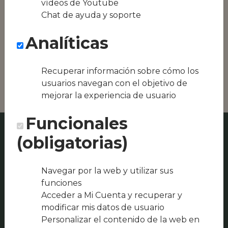
vídeos de Youtube
Conseguimos la
Chat de ayuda y soporte
oferta local de tu
zona, como podría
Analíticas
ser Romanca Hotel
Restaurante o
Hamburguesería El
Puente
Recuperar información sobre cómo los
usuarios navegan con el objetivo de
mejorar la experiencia de usuario
Funcionales
(obligatorias)
Navegar por la web y utilizar sus
funciones
Acceder a Mi Cuenta y recuperar y
modificar mis datos de usuario
Personalizar el contenido de la web en