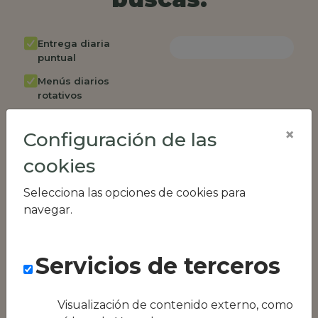
Entrega diaria
puntual
Menús diarios
rotativos
Cambio de menú
×
semanalmente
Configuración de las
Factura única
cookies
Acceso individual
Selecciona las opciones de cookies para
empleados
navegar.
Opción de catering
Panel de control
RR.HH
Servicios de terceros
Compatible con
equipos híbridos
Visualización de contenido externo, como