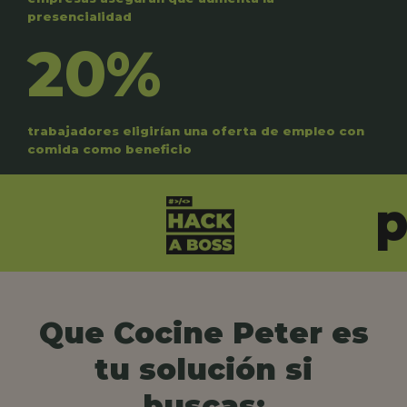
presencialidad
20%
trabajadores eligirían una oferta de empleo con
comida como beneficio
Que Cocine Peter es
tu solución si
buscas: