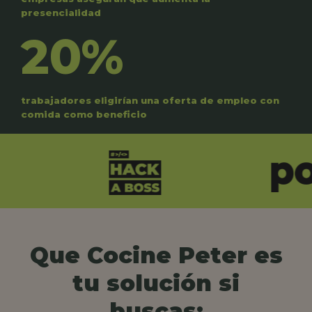
presencialidad
20%
trabajadores eligirían una oferta de empleo con
comida como beneficio
Que Cocine Peter es
tu solución si
buscas: