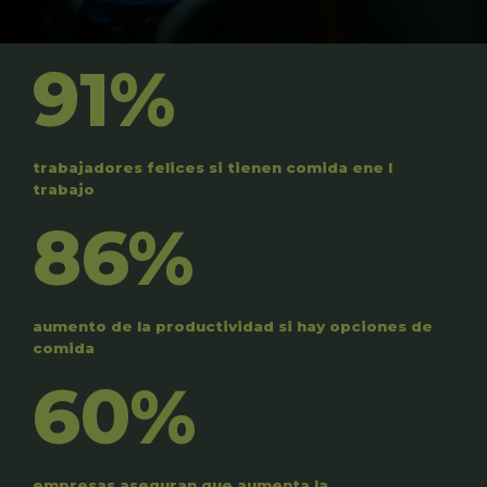
91%
trabajadores felices si tienen comida ene l
trabajo
86%
aumento de la productividad si hay opciones de
comida
60%
empresas aseguran que aumenta la