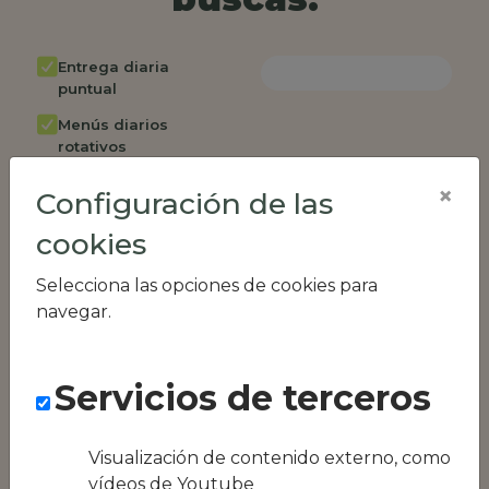
Entrega diaria
puntual
Menús diarios
rotativos
Cambio de menú
×
Configuración de las
semanalmente
cookies
Factura única
Acceso individual
Selecciona las opciones de cookies para
empleados
navegar.
Opción de catering
Panel de control
Servicios de terceros
RR.HH
Compatible con
equipos híbridos
Visualización de contenido externo, como
vídeos de Youtube