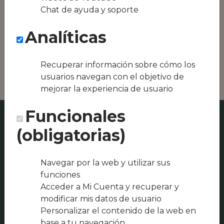
Conseguimos la
Chat de ayuda y soporte
oferta local de tu
zona, como podría
Analíticas
ser Bar Restaurante
Cristina o Casino de
Monroy
Recuperar información sobre cómo los
usuarios navegan con el objetivo de
mejorar la experiencia de usuario
Funcionales
(obligatorias)
Navegar por la web y utilizar sus
funciones
Acceder a Mi Cuenta y recuperar y
modificar mis datos de usuario
Personalizar el contenido de la web en
base a tu navegación