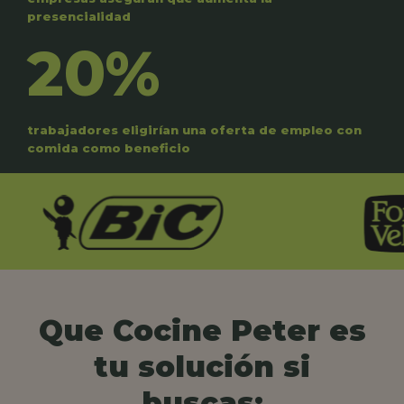
presencialidad
20%
trabajadores eligirían una oferta de empleo con
comida como beneficio
Que Cocine Peter es
tu solución si
buscas: