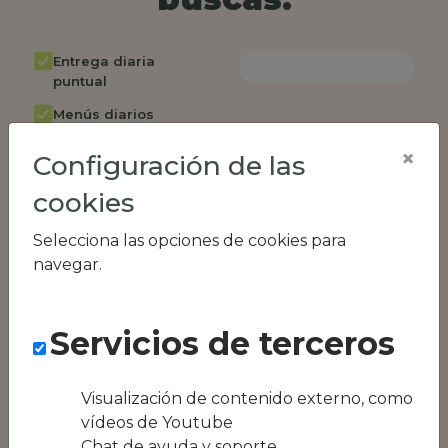
Entrega diaria
puntual
Menús diarios
rotativos
×
Configuración de las
Cambio de menú
semanalmente
cookies
Factura única
Selecciona las opciones de cookies para
Acceso individual
navegar.
empleados
Opción de catering
Servicios de terceros
Panel de control
RR.HH
Compatible con
Visualización de contenido externo, como
equipos híbridos
vídeos de Youtube
Chat de ayuda y soporte