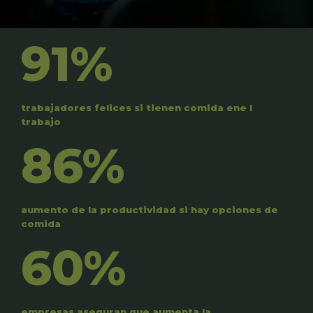
91%
trabajadores felices si tienen comida ene l
trabajo
86%
aumento de la productividad si hay opciones de
comida
60%
empresas aseguran que aumenta la