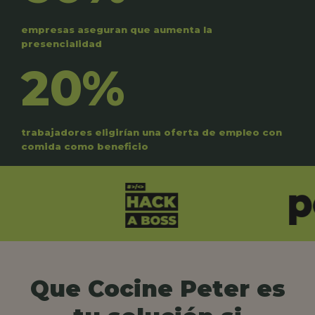
empresas aseguran que aumenta la
presencialidad
20%
trabajadores eligirían una oferta de empleo con
comida como beneficio
Que Cocine Peter es