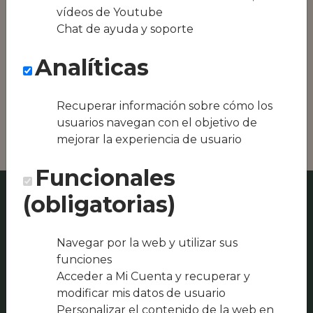
equipos híbridos
vídeos de Youtube
Chat de ayuda y soporte
Conseguimos la
oferta local de tu
Analíticas
zona, como podría
ser Restaurant Cau
de l‘Ais o El Lokal
Recuperar información sobre cómo los
Bar Pizzeria
usuarios navegan con el objetivo de
mejorar la experiencia de usuario
Funcionales
(obligatorias)
Navegar por la web y utilizar sus
funciones
Acceder a Mi Cuenta y recuperar y
modificar mis datos de usuario
Personalizar el contenido de la web en