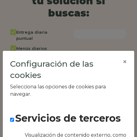
tu solución si
buscas:
Entrega diaria
puntual
Menús diarios
rotativos
×
Configuración de las
Cambio de menú
semanalmente
cookies
Factura única
Selecciona las opciones de cookies para
Acceso individual
navegar.
empleados
Opción de catering
Servicios de terceros
Panel de control
RR.HH
Visualización de contenido externo, como
Compatible con