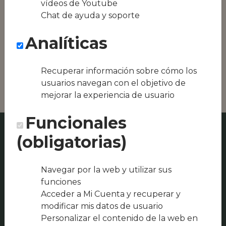
vídeos de Youtube
equipos híbridos
Chat de ayuda y soporte
Conseguimos la
Analíticas
oferta local de tu
zona, como podría
ser Garrison Bar o
Recuperar información sobre cómo los
Bar-Hostal El Ruso
usuarios navegan con el objetivo de
mejorar la experiencia de usuario
Funcionales
(obligatorias)
Navegar por la web y utilizar sus
funciones
Acceder a Mi Cuenta y recuperar y
modificar mis datos de usuario
Personalizar el contenido de la web en