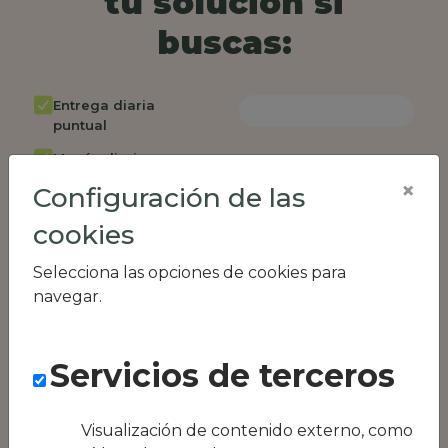
tu solución si
buscas:
Entrega diaria
puntual
Menús diarios
rotativos
×
Configuración de las
Cambio de menú
cookies
semanalmente
Factura única
Selecciona las opciones de cookies para
navegar.
Acceso individual
empleados
Opción de catering
Servicios de terceros
Panel de control
RR.HH
Visualización de contenido externo, como
Compatible con