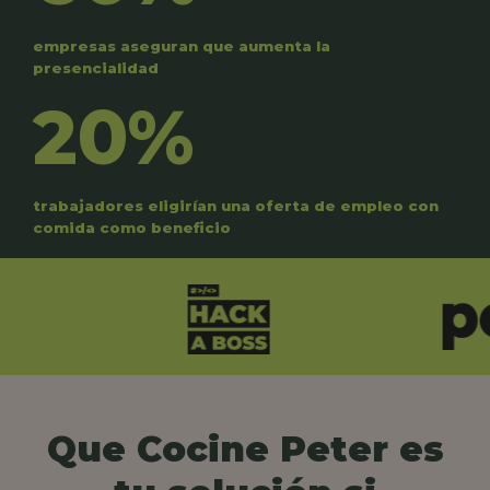
empresas aseguran que aumenta la
presencialidad
20%
trabajadores eligirían una oferta de empleo con
comida como beneficio
Que Cocine Peter es