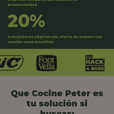
presencialidad
20%
trabajadores eligirían una oferta de empleo con
comida como beneficio
Que Cocine Peter es
tu solución si
buscas: