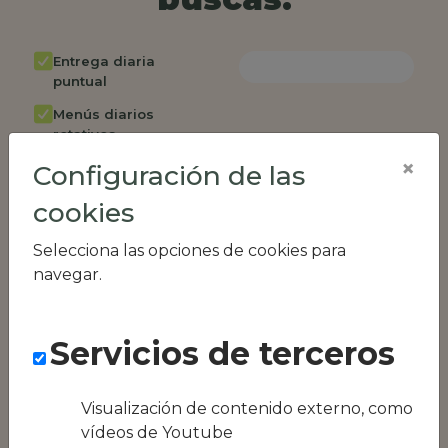
Entrega diaria
puntual
Menús diarios
rotativos
×
Configuración de las
Cambio de menú
semanalmente
cookies
Factura única
Selecciona las opciones de cookies para
Acceso individual
navegar.
empleados
Opción de catering
Servicios de terceros
Panel de control
RR.HH
Compatible con
Visualización de contenido externo, como
equipos híbridos
vídeos de Youtube