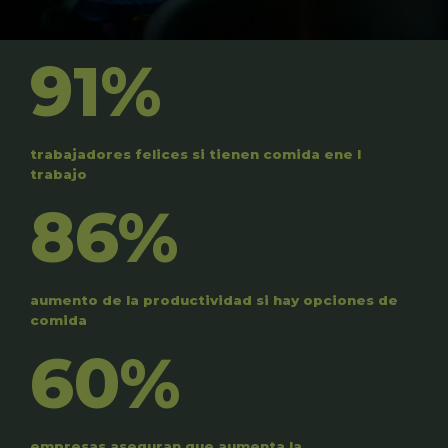
91%
trabajadores felices si tienen comida ene l
trabajo
86%
aumento de la productividad si hay opciones de
comida
60%
empresas aseguran que aumenta la