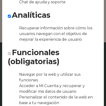
Chat de ayuda y soporte
Conseguimos la
oferta local de tu
Analíticas
zona, como podría
ser AmiGusto bar o
Bar Restaurante 5C
Recuperar información sobre cómo los
usuarios navegan con el objetivo de
mejorar la experiencia de usuario
Funcionales
(obligatorias)
Navegar por la web y utilizar sus
funciones
Acceder a Mi Cuenta y recuperar y
modificar mis datos de usuario
Personalizar el contenido de la web en
base a tu navegación