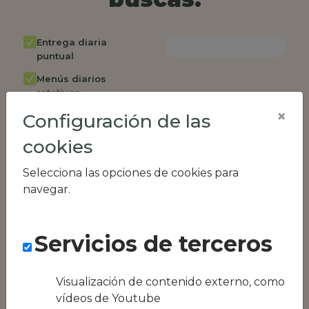
Entrega diaria
puntual
Menús diarios
rotativos
×
Configuración de las
Cambio de menú
semanalmente
cookies
Factura única
Selecciona las opciones de cookies para
Acceso individual
navegar.
empleados
Opción de catering
Servicios de terceros
Panel de control
RR.HH
Compatible con
Visualización de contenido externo, como
equipos híbridos
vídeos de Youtube