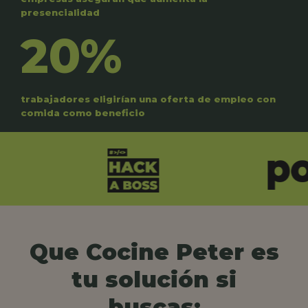
presencialidad
20%
trabajadores eligirían una oferta de empleo con
comida como beneficio
Que Cocine Peter es
tu solución si
buscas: