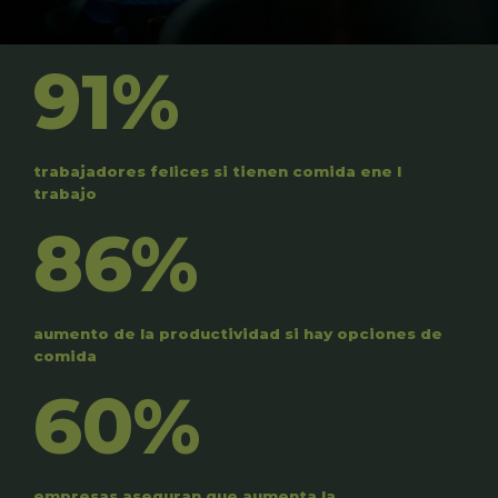
91%
trabajadores felices si tienen comida ene l
trabajo
86%
aumento de la productividad si hay opciones de
comida
60%
empresas aseguran que aumenta la