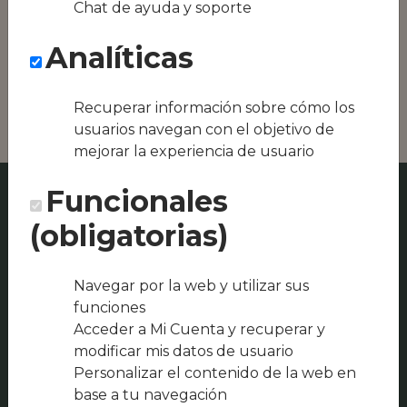
Chat de ayuda y soporte
Conseguimos la
oferta local de tu
Analíticas
zona, como podría
ser Restaurante
MAPRU o
Recuperar información sobre cómo los
usuarios navegan con el objetivo de
mejorar la experiencia de usuario
Funcionales
(obligatorias)
Navegar por la web y utilizar sus
funciones
Acceder a Mi Cuenta y recuperar y
modificar mis datos de usuario
Personalizar el contenido de la web en
base a tu navegación