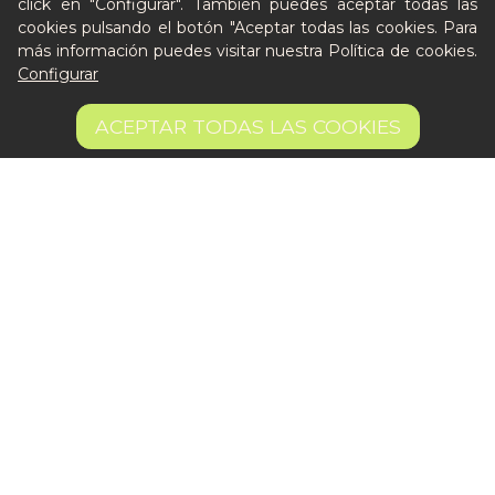
Llámanos al 644 52 51 02
click en "Configurar". También puedes aceptar todas las
cookies pulsando el botón "Aceptar todas las cookies. Para
Escríbenos al Whatsapp
más información puedes visitar nuestra
Política de cookies
.
Escríbenos al correo
Configurar
De lunes a viernes de 8:30 a 14:00
6,75 €
AÑADIR A LA CESTA
ACEPTAR TODAS LAS COOKIES
20.45 €/kg
Quiero ser partner de Peter
Aviso legal
Términos y condiciones
Pago seguro
Gestión de Cookies