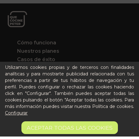
Cómo funciona
Nuestros planes
Casos de éxito
Utilizamos cookies propias y de terceros con finalidades
Soy un particular
analíticas y para mostrarte publicidad relacionada con tus
preferencias a partir de tus hábitos de navegación y tu
Quién es Peter
perfil. Puedes configurar o rechazar las cookies haciendo
Recursos / Blog
click en "Configurar". También puedes aceptar todas las
cookies pulsando el botón "Aceptar todas las cookies. Para
Cultura
más información puedes visitar nuestra
Política de cookies
.
Llámanos al 644 52 51 02
Configurar
Escríbenos al Whatsapp
4,17 €
Escríbenos al correo
AÑADIR A LA CESTA
ACEPTAR TODAS LAS COOKIES
27.8 €/kg
De lunes a viernes de 8:30 a 14:00