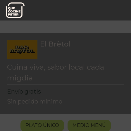
Menú del día
El Brètol
El Brètol
Cuina viva, sabor local cada
migdia
Envío gratis
Sin pedido mínimo
PLATO ÚNICO
MEDIO MENÚ