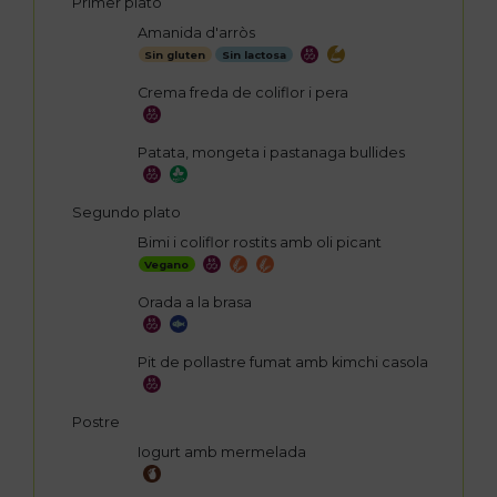
Primer plato
Amanida d'arròs
Sin gluten
Sin lactosa
Crema freda de coliflor i pera
Patata, mongeta i pastanaga bullides
Segundo plato
Bimi i coliflor rostits amb oli picant
Vegano
Orada a la brasa
Pit de pollastre fumat amb kimchi casola
Postre
Iogurt amb mermelada