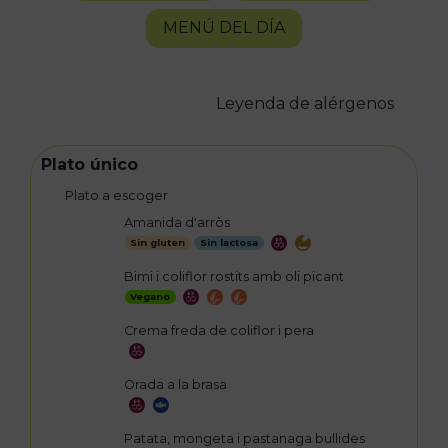
MENÚ DEL DÍA
Leyenda de alérgenos
Plato único
Plato a escoger
Amanida d'arròs
Sin gluten
Sin lactosa
Bimi i coliflor rostits amb oli picant
Vegano
Crema freda de coliflor i pera
Orada a la brasa
Patata, mongeta i pastanaga bullides