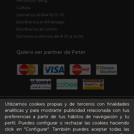
Recursos / Blog
Cultura
Llámanos al 644 52 51 02
Escríbenos al Whatsapp
Escríbenos al correo
De lunes a viernes de 8:30 a 14:00
Quiero ser partner de Peter
Utilizamos cookies propias y de terceros con finalidades
Aviso legal
analíticas y para mostrarte publicidad relacionada con tus
Términos y condiciones
preferencias a partir de tus hábitos de navegación y tu
Pago seguro
perfil. Puedes configurar o rechazar las cookies haciendo
Gestión de Cookies
click en "Configurar". También puedes aceptar todas las