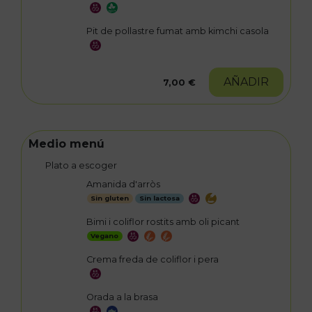
Pit de pollastre fumat amb kimchi casola
AÑADIR
7,00 €
Medio menú
Plato a escoger
Amanida d'arròs
Sin gluten
Sin lactosa
Bimi i coliflor rostits amb oli picant
Vegano
Crema freda de coliflor i pera
Orada a la brasa