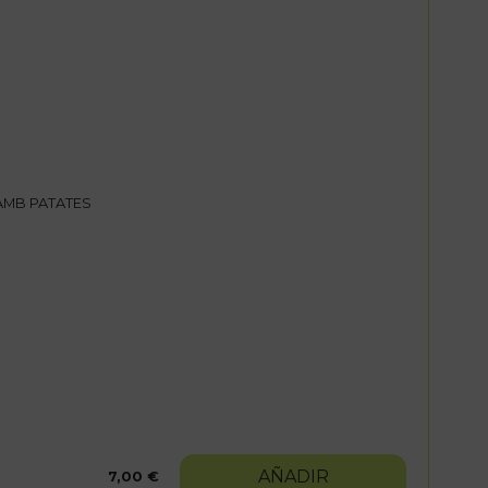
AMB PATATES
AÑADIR
7,00 €