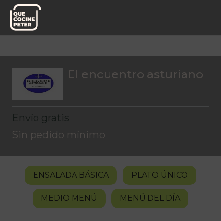
Menú del día
El encuentro asturiano
El encuentro asturiano
Envío gratis
Sin pedido mínimo
ENSALADA BÁSICA
PLATO ÚNICO
MEDIO MENÚ
MENÚ DEL DÍA