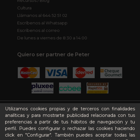
Recursos / Blog
Cultura
Llámanos al 644 52 51 02
Escríbenos al Whatsapp
Escríbenos al correo
De lunes a viernes de 8:30 a 14:00
Quiero ser partner de Peter
Utilizamos cookies propias y de terceros con finalidades
Aviso legal
analíticas y para mostrarte publicidad relacionada con tus
Términos y condiciones
preferencias a partir de tus hábitos de navegación y tu
Pago seguro
perfil. Puedes configurar o rechazar las cookies haciendo
click en "Configurar". También puedes aceptar todas las
Gestión de Cookies