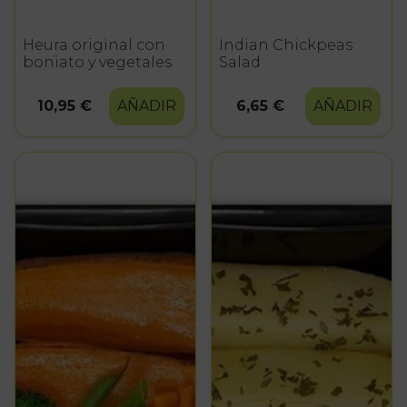
Heura original con
Indian Chickpeas
boniato y vegetales
Salad
10,95 €
AÑADIR
6,65 €
AÑADIR