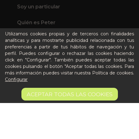
Soy un particular
Quién es Peter
Recursos / Blog
Utilizamos cookies propias y de terceros con finalidades
Cultura
analíticas y para mostrarte publicidad relacionada con tus
Llámanos al 644 52 51 02
preferencias a partir de tus hábitos de navegación y tu
perfil. Puedes configurar o rechazar las cookies haciendo
Escríbenos al Whatsapp
click en "Configurar". También puedes aceptar todas las
Escríbenos al correo
cookies pulsando el botón "Aceptar todas las cookies. Para
De lunes a viernes de 8:30 a 14:00
más información puedes visitar nuestra
Política de cookies
.
Configurar
Quiero ser partner de Peter
8,75 €
AÑADIR A LA CESTA
ACEPTAR TODAS LAS COOKIES