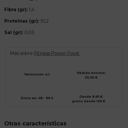
Fibra (gr):
1,4
Proteinas (gr):
10,2
Sal (gr):
0,03
Más sobre
Fitness Power Food
Pedido mínimo:
Valoración: 4,1
30,00 €
Desde 9,95 €
Envío en: 48 - 96 h
gratis desde 150 €
Otras características