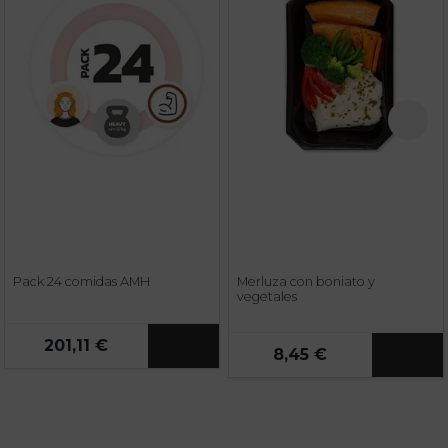
Pack 24 comidas AMH
Merluza con boniato y
vegetales
201,11 €
8,45 €