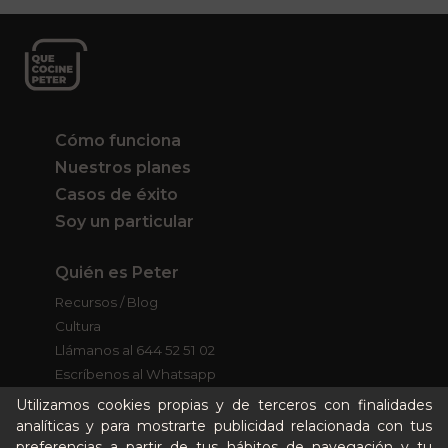
Cómo funciona
Nuestros planes
Casos de éxito
Soy un particular
Quién es Peter
Recursos / Blog
Cultura
Llámanos al 644 52 51 02
Escríbenos al Whatsapp
Escríbenos al correo
Utilizamos cookies propias y de terceros con finalidades
De lunes a viernes de 8:30 a 14:00
analíticas y para mostrarte publicidad relacionada con tus
preferencias a partir de tus hábitos de navegación y tu