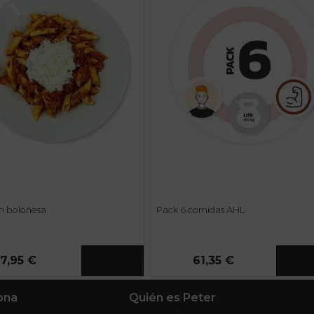
n boloñesa
Pack 6 comidas AHL
7,95 €
61,35 €
ona
Quién es Peter