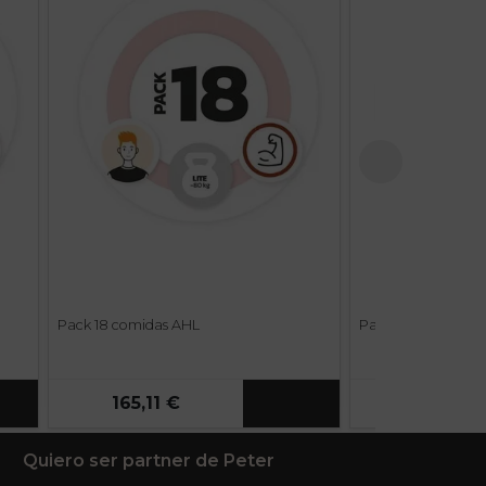
Pack 18 comidas AHL
Pack 6 comidas P
165,11 €
53,75 €
Quiero ser partner de Peter