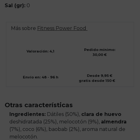
Sal (gr):
0
Más sobre
Fitness Power Food
Pedido mínimo:
Valoración: 4,1
30,00 €
Desde 9,95 €
Envío en: 48 - 96 h
gratis desde 150 €
Otras características
Ingredientes:
Dátiles (50%),
clara de huevo
deshidratada (25%), melocotón (9%),
almendra
(7%), coco (6%), baobab (2%), aroma natural de
melocotón.