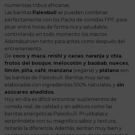
numerosas tribus africanas.
Las barritas
Paleobull
se pueden combinar
perfectamente con los Packs de comidas FPF, para
picar entre horas de forma rica y saludable,
controlando en todo momento los macros.
Además,sirven tanto para antes como después del
entrenamiento.
De
coco y maca
,
reishi y cacao
,
naranja y chía
,
frutos del bosque
,
melocotón y baobab
,
nueces
,
limón
,
piña
,
café
,
manzana
(vegana) y
plátano
son
las barritas de Paleobull. Barritas muy sanas
elaboradas con ingredientes 100% naturales, y
sin
azúcares añadidos
.
Hoy en día es difícil encontrar suplementos de
comida real, de calidad y sin aditivos como las
barritas energéticas Paleobull. Pruébalas y
sorpréndete con su magnífico sabor y textura,
notarás la diferencia. Además, sientan muy bien y