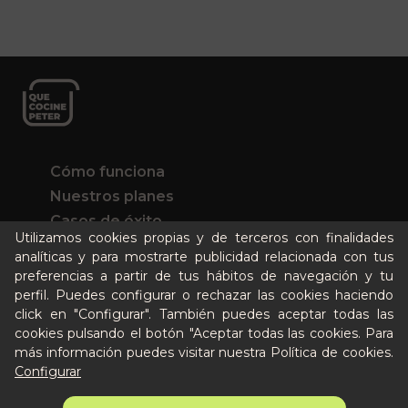
Cómo funciona
Nuestros planes
Casos de éxito
Utilizamos cookies propias y de terceros con finalidades
Soy un particular
analíticas y para mostrarte publicidad relacionada con tus
preferencias a partir de tus hábitos de navegación y tu
Quién es Peter
perfil. Puedes configurar o rechazar las cookies haciendo
click en "Configurar". También puedes aceptar todas las
Recursos / Blog
cookies pulsando el botón "Aceptar todas las cookies. Para
Cultura
más información puedes visitar nuestra
Política de cookies
.
Llámanos al 644 52 51 02
Configurar
Escríbenos al Whatsapp
Escríbenos al correo