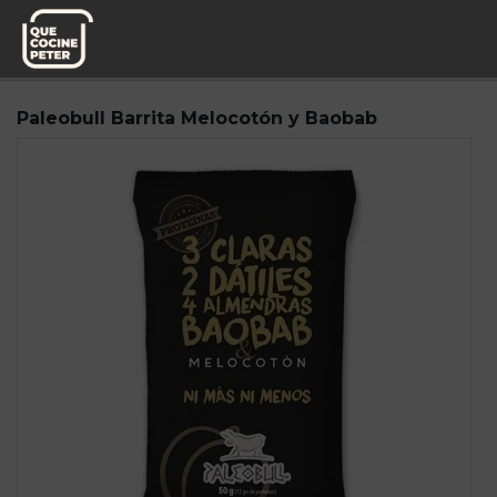
Pedido semanal
Fitness Power Food
Paleobull Barrita Melocotón y Baobab