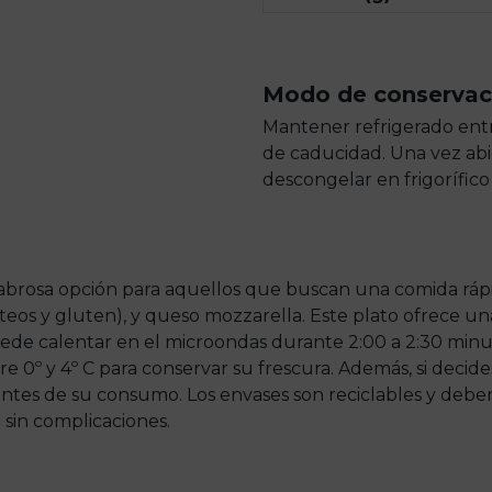
Modo de conservac
Mantener refrigerado entr
de caducidad. Una vez abie
descongelar en frigorífic
brosa opción para aquellos que buscan una comida rápid
teos y gluten), y queso mozzarella. Este plato ofrece u
de calentar en el microondas durante 2:00 a 2:30 minut
e 0º y 4º C para conservar su frescura. Además, si deci
 antes de su consumo. Los envases son reciclables y deb
 sin complicaciones.