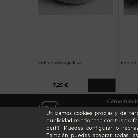
Cerdo en salsa agridulce
Katsu cu
7,25 €
Cómo funci
Nuestros pl
Utilizamos cookies propias y de ter
Casos de éx
publicidad relacionada con tus prefe
Soy un parti
perfil. Puedes configurar o rechaz
También puedes aceptar todas las