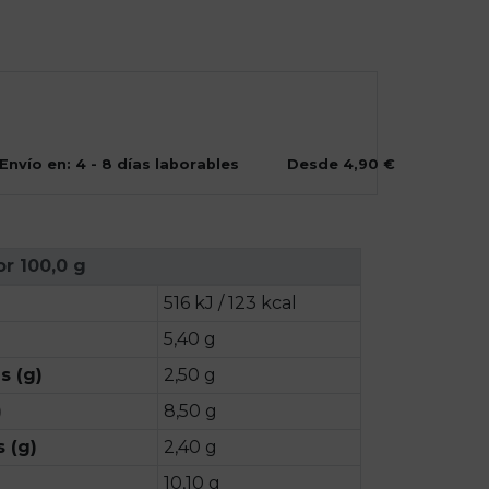
Envío en: 4 - 8 días laborables
Desde 4,90 €
or 100,0 g
516 kJ / 123 kcal
5,40 g
s (g)
2,50 g
)
8,50 g
 (g)
2,40 g
10,10 g