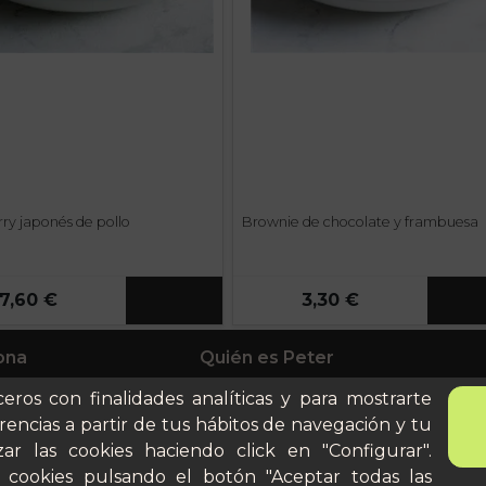
rry japonés de pollo
Brownie de chocolate y frambuesa
7,60 €
3,30 €
ona
Quién es Peter
anes
Recursos / Blog
ceros con finalidades analíticas y para mostrarte
ito
Cultura
rencias a partir de tus hábitos de navegación y tu
Llámanos al 644 52 51 02
cular
ar las cookies haciendo click en "Configurar".
Escríbenos al Whatsapp
 cookies pulsando el botón "Aceptar todas las