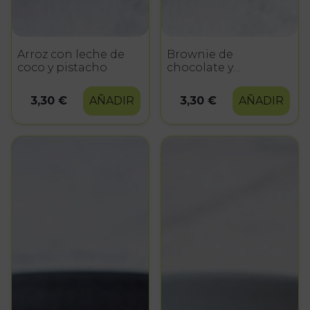
Arroz con leche de
Brownie de
coco y pistacho
chocolate y
frambuesa
3,30 €
AÑADIR
3,30 €
AÑADIR