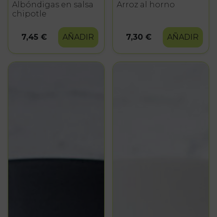
Albóndigas en salsa
Arroz al horno
chipotle
7,45 €
AÑADIR
7,30 €
AÑADIR