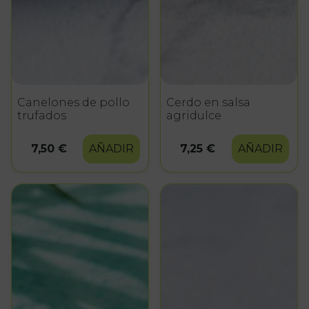
Canelones de pollo
Cerdo en salsa
trufados
agridulce
7,50 €
AÑADIR
7,25 €
AÑADIR