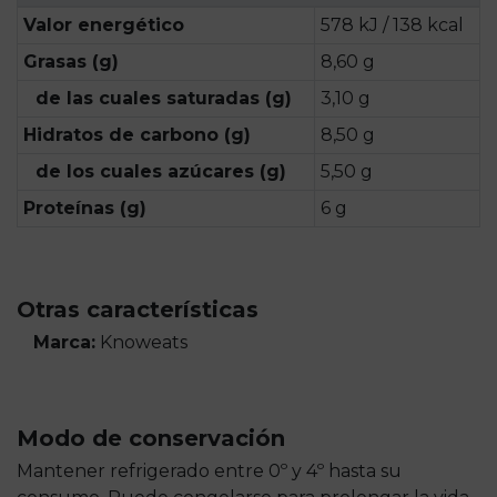
Valor energético
578 kJ / 138 kcal
Grasas (g)
8,60 g
de las cuales saturadas (g)
3,10 g
Hidratos de carbono (g)
8,50 g
de los cuales azúcares (g)
5,50 g
Proteínas (g)
6 g
Otras características
Marca:
Knoweats
Modo de conservación
Mantener refrigerado entre 0º y 4º hasta su