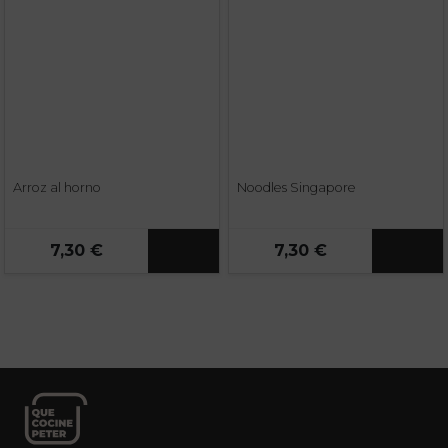
Arroz al horno
Noodles Singapore
7,30 €
7,30 €