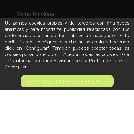
Cómo funciona
Nuestros planes
Utilizamos cookies propias y de terceros con finalidades
analíticas y para mostrarte publicidad relacionada con tus
Casos de éxito
preferencias a partir de tus hábitos de navegación y tu
Soy un particular
perfil. Puedes configurar o rechazar las cookies haciendo
click en "Configurar". También puedes aceptar todas las
Quién es Peter
cookies pulsando el botón "Aceptar todas las cookies. Para
más información puedes visitar nuestra
Política de cookies
.
Recursos / Blog
Configurar
Sin stock
Cultura
Llámanos al 644 52 51 02
AVÍSAME CUANDO ESTÉ DISPONIBLE
ACEPTAR TODAS LAS COOKIES
Escríbenos al Whatsapp
Escríbenos al correo
De lunes a viernes de 8:30 a 14:00
Quiero ser partner de Peter