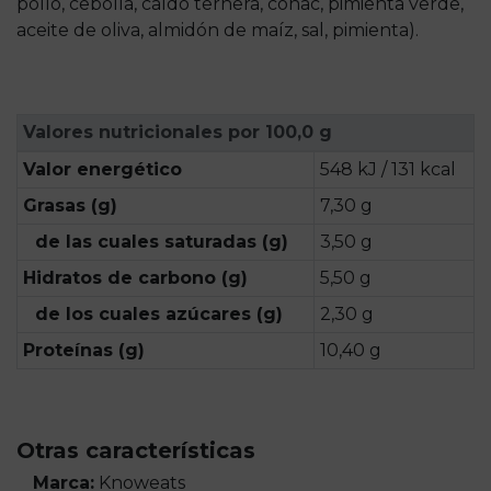
pollo, cebolla, caldo ternera, coñac, pimienta verde,
aceite de oliva, almidón de maíz, sal, pimienta).
Valores nutricionales por 100,0 g
Valor energético
548 kJ / 131 kcal
Grasas (g)
7,30 g
de las cuales saturadas (g)
3,50 g
Hidratos de carbono (g)
5,50 g
de los cuales azúcares (g)
2,30 g
Proteínas (g)
10,40 g
Otras características
Marca:
Knoweats