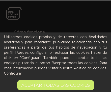
Cómo funciona
Utilizamos cookies propias y de terceros con finalidades
Nuestros planes
analíticas y para mostrarte publicidad relacionada con tus
Casos de éxito
preferencias a partir de tus hábitos de navegación y tu
Soy un particular
perfil. Puedes configurar o rechazar las cookies haciendo
click en "Configurar". También puedes aceptar todas las
cookies pulsando el botón "Aceptar todas las cookies. Para
Quién es Peter
más información puedes visitar nuestra
Política de cookies
.
Recursos / Blog
Configurar
Sin stock
Cultura
Llámanos al 644 52 51 02
AVÍSAME CUANDO ESTÉ DISPONIBLE
ACEPTAR TODAS LAS COOKIES
Escríbenos al Whatsapp
Escríbenos al correo
De lunes a viernes de 8:30 a 14:00