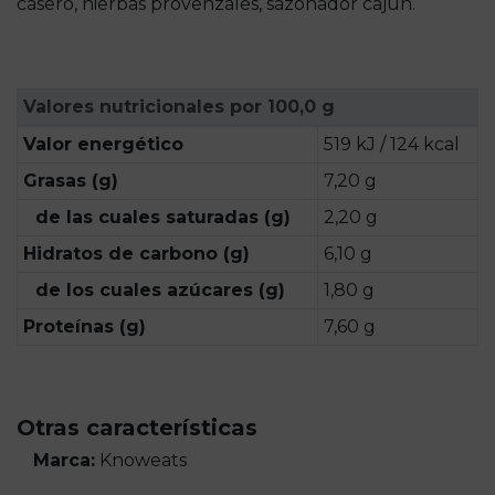
casero, hierbas provenzales, sazonador cajún.
Valores nutricionales por 100,0 g
Valor energético
519 kJ / 124 kcal
Grasas (g)
7,20 g
de las cuales saturadas (g)
2,20 g
Hidratos de carbono (g)
6,10 g
de los cuales azúcares (g)
1,80 g
Proteínas (g)
7,60 g
Otras características
Marca:
Knoweats