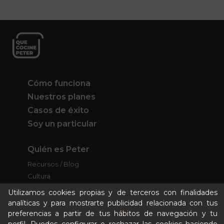
Cómo funciona
Nuestros planes
Casos de éxito
Soy un particular
Quién es Peter
Recursos / Blog
Cultura
Llámanos al 644 52 51 02
Utilizamos cookies propias y de terceros con finalidades
Escríbenos al Whatsapp
analíticas y para mostrarte publicidad relacionada con tus
Escríbenos al correo
preferencias a partir de tus hábitos de navegación y tu