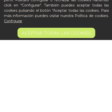
perfil. Puedes configurar o rechazar las cookies haciendo
De lunes a viernes de 8:30 a 14:00
click en "Configurar". También puedes aceptar todas las
cookies pulsando el botón "Aceptar todas las cookies. Para
Quiero ser partner de Peter
más información puedes visitar nuestra
Política de cookies
.
Configurar
42,50 €
AÑADIR A LA CESTA
ACEPTAR TODAS LAS COOKIES
Aviso legal
Términos y condiciones
Pago seguro
Gestión de Cookies
© 2026 Que Cocine Peter — Todos los derechos
reservados