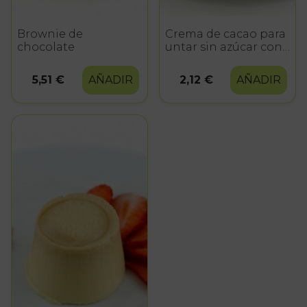
Brownie de
Crema de cacao para
chocolate
untar sin azúcar con
edulcorantes
5,51 €
AÑADIR
2,12 €
AÑADIR