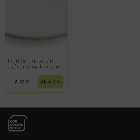
Flan de queso sin
azúcar añadido con
edulcorantes
2,12 €
AÑADIR