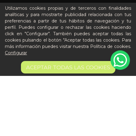
Cómo funciona
Utilizamos cookies propias y de terceros con finalidades
analíticas y para mostrarte publicidad relacionada con tus
Nuestros planes
preferencias a partir de tus hábitos de navegación y tu
Casos de éxito
perfil. Puedes configurar o rechazar las cookies haciendo
Soy un particular
click en "Configurar". También puedes aceptar todas las
cookies pulsando el botón "Aceptar todas las cookies. Para
más información puedes visitar nuestra
Política de cookies
.
Quién es Peter
Configurar
Recursos / Blog
Cultura
ACEPTAR TODAS LAS COOKIES
Llámanos al 644 52 51 02
Escríbenos al Whatsapp
Escríbenos al correo
De lunes a viernes de 8:30 a 14:00
Quiero ser partner de Peter