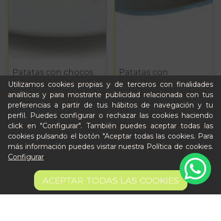
Patatas con chocos
Patatas con
langostinos
Utilizamos cookies propias y de terceros con finalidades
analíticas y para mostrarte publicidad relacionada con tus
4,67 €
AÑADIR
4,84 €
AÑADIR
preferencias a partir de tus hábitos de navegación y tu
perfil. Puedes configurar o rechazar las cookies haciendo
click en "Configurar". También puedes aceptar todas las
cookies pulsando el botón "Aceptar todas las cookies. Para
más información puedes visitar nuestra
Política de cookies
.
Configurar
ACEPTAR TODAS LAS COOKIES