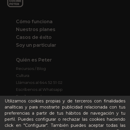
Cómo funciona
Nuestros planes
Casos de éxito
Soy un particular
Quién es Peter
Recursos / Blog
Cultura
Llámanos al 644 52 51 02
Escríbenos al Whatsapp
Escríbenos al correo
Utilizamos cookies propias y de terceros con finalidades
De lunes a viernes de 8:30 a 14:00
analíticas y para mostrarte publicidad relacionada con tus
preferencias a partir de tus hábitos de navegación y tu
Quiero ser partner de Peter
perfil. Puedes configurar o rechazar las cookies haciendo
click en "Configurar". También puedes aceptar todas las