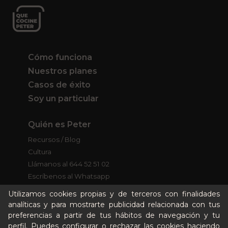
Cómo funciona
Nuestros planes
Casos de éxito
Soy un particular
Quién es Peter
Recursos / Blog
Cultura
Llámanos al 644 52 51 02
Escríbenos al Whatsapp
Escríbenos al correo
Utilizamos cookies propias y de terceros con finalidades
De lunes a viernes de 8:30 a 14:00
analíticas y para mostrarte publicidad relacionada con tus
preferencias a partir de tus hábitos de navegación y tu
perfil. Puedes configurar o rechazar las cookies haciendo
Quiero ser partner de Peter