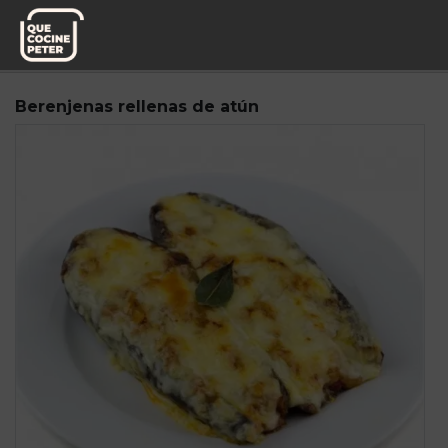
Pedido semanal
Mediterranea de Guisos
Berenjenas rellenas de atún