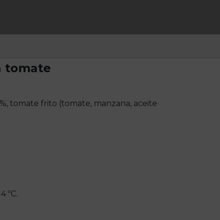
n tomate
%, tomate frito (tomate, manzana, aceite
4 ºC.