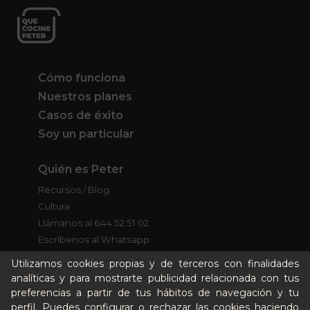
Cómo funciona
Nuestros planes
Casos de éxito
Soy un particular
Quién es Peter
Recursos / Blog
Cultura
Llámanos al 644 52 51 02
Escríbenos al Whatsapp
Escríbenos al correo
Utilizamos cookies propias y de terceros con finalidades
De lunes a viernes de 8:30 a 14:00
analíticas y para mostrarte publicidad relacionada con tus
preferencias a partir de tus hábitos de navegación y tu
perfil. Puedes configurar o rechazar las cookies haciendo
Quiero ser partner de Peter