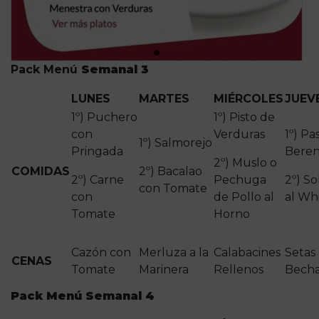
Pack Menú
Semanal 3
LUNES
MARTES
MIÉRCOLES
JUEV
1º) Puchero
1º) Pisto de
con
Verduras
1º) Pa
1º) Salmorejo
Pringada
Beren
2º) Muslo o
COMIDAS
2º) Bacalao
2º) Carne
Pechuga
2º) So
con Tomate
con
de Pollo al
al Wh
Tomate
Horno
Cazón con
Merluza a la
Calabacines
Setas
CENAS
Tomate
Marinera
Rellenos
Bech
Pack Menú Semanal 4