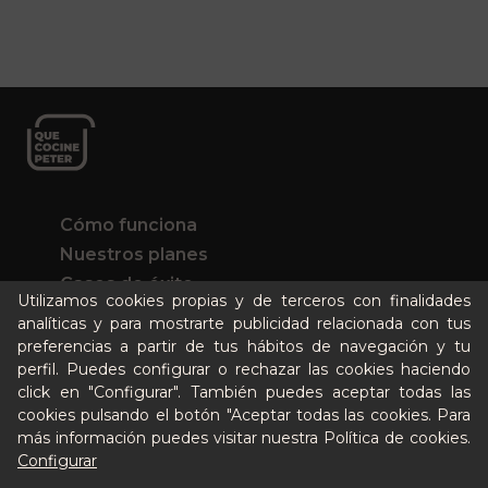
Cómo funciona
Nuestros planes
Casos de éxito
Utilizamos cookies propias y de terceros con finalidades
Soy un particular
analíticas y para mostrarte publicidad relacionada con tus
preferencias a partir de tus hábitos de navegación y tu
Quién es Peter
perfil. Puedes configurar o rechazar las cookies haciendo
click en "Configurar". También puedes aceptar todas las
Recursos / Blog
cookies pulsando el botón "Aceptar todas las cookies. Para
Cultura
más información puedes visitar nuestra
Política de cookies
.
Llámanos al 644 52 51 02
Configurar
Escríbenos al Whatsapp