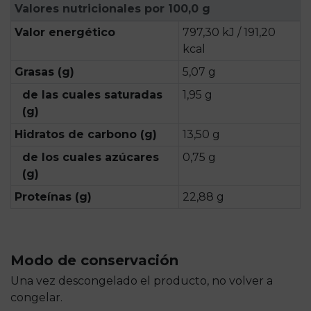
Valores nutricionales por 100,0 g
Valor energético
797,30 kJ / 191,20
kcal
Grasas (g)
5,07 g
de las cuales saturadas
1,95 g
(g)
Hidratos de carbono (g)
13,50 g
de los cuales azúcares
0,75 g
(g)
Proteínas (g)
22,88 g
Modo de conservación
Una vez descongelado el producto, no volver a
congelar.