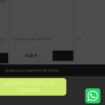
rica
Salmón en salsa de boletus
Magreta adobada 
 al
6,25 €
4,40 €
Quiero ser partner de Peter
ACEPTAR TODAS LAS
COOKIES