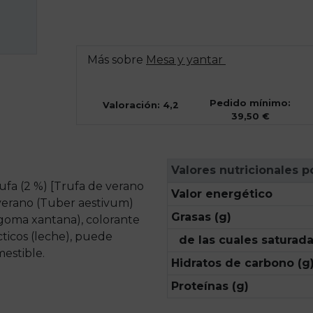
Más sobre
Mesa y yantar
Pedido mínimo:
Valoración: 4,2
39,50 €
Valores nutricionales p
ufa (2 %) [Trufa de verano
Valor energético
 verano (Tuber aestivum)
Grasas (g)
(goma xantana), colorante
cticos (leche), puede
de las cuales saturada
estible.
Hidratos de carbono (g
Proteínas (g)