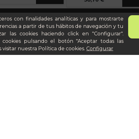
ona
Quién es Peter
ceros con finalidades analíticas y para mostrarte
anes
Recursos / Blog
rencias a partir de tus hábitos de navegación y tu
ito
Cultura
ar las cookies haciendo click en "Configurar".
Llámanos al 644 52 51 02
 cookies pulsando el botón "Aceptar todas las
cular
Escríbenos al Whatsapp
 visitar nuestra
Política de cookies
.
Configurar
Escríbenos al correo
De lunes a viernes de 8:30 a
14:00
Aviso legal
Términos y