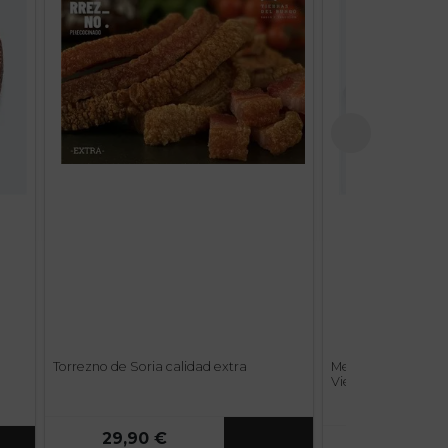
Torrezno de Soria calidad extra
Medio Queso de O
Viejo Torremilano
29,90 €
32,50 €