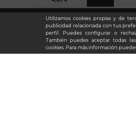
Cómo funci
Utilizamos cookies propias y de ter
Nuestros pl
publicidad relacionada con tus prefe
Casos de éx
perfil. Puedes configurar o rechaz
También puedes aceptar todas las
Soy un parti
cookies. Para más información puedes