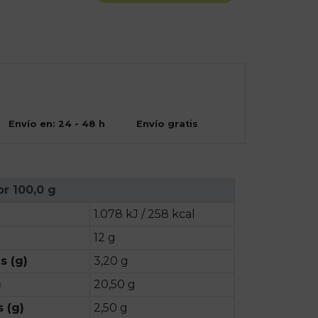
Envío en: 24 - 48 h
Envío gratis
or 100,0 g
1.078 kJ / 258 kcal
12 g
s (g)
3,20 g
)
20,50 g
 (g)
2,50 g