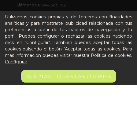
Llámanos al 644 52 51 02
Escríbenos al Whatsapp
Utilizamos cookies propias y de terceros con finalidades
Escríbenos al correo
analíticas y para mostrarte publicidad relacionada con tus
De lunes a viernes de 8:30 a 14:00
preferencias a partir de tus hábitos de navegación y tu
perfil. Puedes configurar o rechazar las cookies haciendo
click en "Configurar". También puedes aceptar todas las
Quiero ser partner de Peter
cookies pulsando el botón "Aceptar todas las cookies. Para
más información puedes visitar nuestra
Política de cookies
.
Configurar
3,45 €
OPCIONES
ACEPTAR TODAS LAS COOKIES
Aviso legal
Términos y condiciones
Pago seguro
Gestión de Cookies