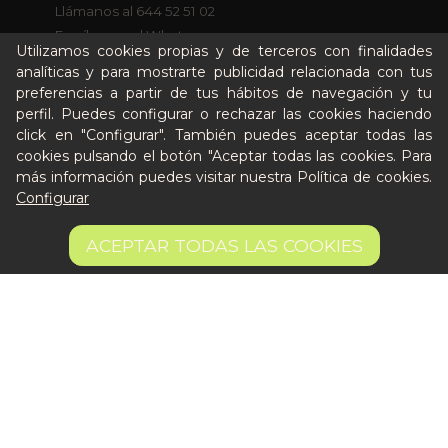
Llámanos al 644 52 51 02
Escríbenos al Whatsapp
Utilizamos cookies propias y de terceros con finalidades
Escríbenos al correo
analíticas y para mostrarte publicidad relacionada con tus
De lunes a viernes de 8:30 a 14:00
preferencias a partir de tus hábitos de navegación y tu
perfil. Puedes configurar o rechazar las cookies haciendo
click en "Configurar". También puedes aceptar todas las
Quiero ser partner de Peter
cookies pulsando el botón "Aceptar todas las cookies. Para
más información puedes visitar nuestra
Política de cookies
.
Configurar
9,10 €
AÑADIR A LA CESTA
ACEPTAR TODAS LAS COOKIES
Aviso legal
Términos y condiciones
Pago seguro
Gestión de Cookies