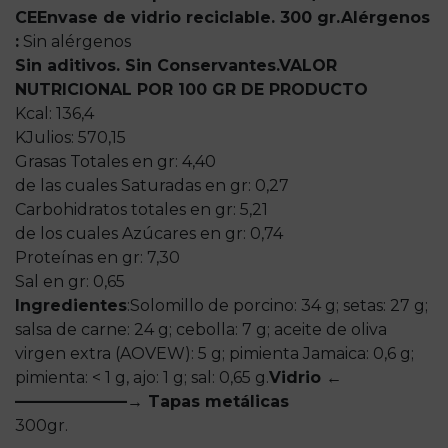
CE
Envase de vidrio reciclable. 30
0 gr.
Alérgenos
:
Sin alérgenos
Sin aditivos. Sin Conservantes.
VALOR
NUTRICIONAL POR 100 GR DE PRODUCTO
Kcal: 136,4
KJulios: 570,15
Grasas Totales en gr: 4,40
de las cuales Saturadas en gr: 0,27
Carbohidratos totales en gr: 5,21
de los cuales Azúcares en gr: 0,74
Proteínas en gr: 7,30
Sal en gr: 0,65
Ingredientes
:
Solomillo de porcino: 34 g; setas: 27 g;
salsa de carne: 24 g; cebolla: 7 g; aceite de oliva
virgen extra (AOVEW): 5 g; pimienta Jamaica: 0,6 g;
pimienta: < 1 g, ajo: 1 g; sal: 0,65 g.
Vidrio ←
———————→ Tapas metálicas
300gr.