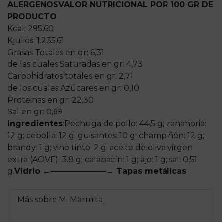
ALERGENOS
VALOR NUTRICIONAL POR 100 GR DE
PRODUCTO
Kcal: 295,60
Kjulios: 1.235,61
Grasas Totales en gr: 6,31
de las cuales Saturadas en gr: 4,73
Carbohidratos totales en gr: 2,71
de los cuales Azúcares en gr: 0,10
Proteinas en gr: 22,30
Sal en gr: 0,69
Ingredientes
:
Pechuga de pollo: 44,5 g; zanahoria:
12 g; cebolla: 12 g; guisantes: 10 g; champiñón: 12 g;
brandy: 1 g; vino tinto: 2 g; aceite de oliva virgen
extra (AOVE): 3.8 g; calabacín: 1 g; ajo: 1 g; sal: 0,51
g.
Vidrio ←———————→ Tapas metálicas
Más sobre
Mi Marmita