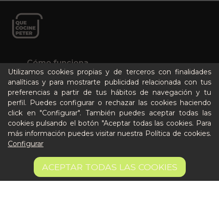
Cómo funciona
Utilizamos cookies propias y de terceros con finalidades
Nuestros planes
analíticas y para mostrarte publicidad relacionada con tus
Casos de éxito
preferencias a partir de tus hábitos de navegación y tu
Soy un particular
perfil. Puedes configurar o rechazar las cookies haciendo
click en "Configurar". También puedes aceptar todas las
cookies pulsando el botón "Aceptar todas las cookies. Para
Quién es Peter
más información puedes visitar nuestra
Política de cookies
.
Recursos / Blog
Configurar
Cultura
8,05 €
AÑADIR A LA CESTA
Llámanos al 644 52 51 02
ACEPTAR TODAS LAS COOKIES
Escríbenos al Whatsapp
Escríbenos al correo
De lunes a viernes de 8:30 a 14:00