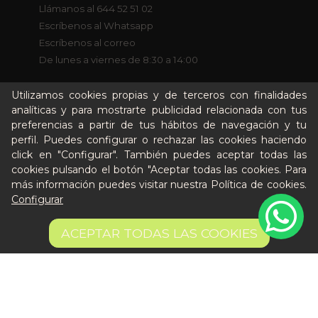
Llámanos al 644 52 51 02
Escríbenos al Whatsapp
Escríbenos al correo
De lunes a viernes de 8:30 a 14:00
Utilizamos cookies propias y de terceros con finalidades
Quiero ser partner de Peter
analíticas y para mostrarte publicidad relacionada con tus
preferencias a partir de tus hábitos de navegación y tu
perfil. Puedes configurar o rechazar las cookies haciendo
click en "Configurar". También puedes aceptar todas las
cookies pulsando el botón "Aceptar todas las cookies. Para
más información puedes visitar nuestra
Política de cookies
.
Configurar
Aviso legal
ACEPTAR TODAS LAS COOKIES
Términos y condiciones
Pago seguro
Gestión de Cookies